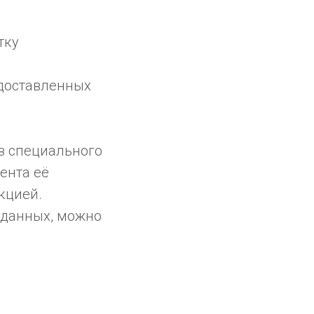
тку
едоставленных
з специального
ента её
кцией.
 данных, можно