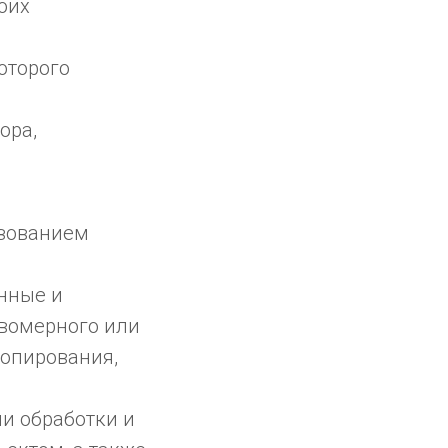
оих
оторого
ора,
ьзованием
нные и
вомерного или
копирования,
и обработки и