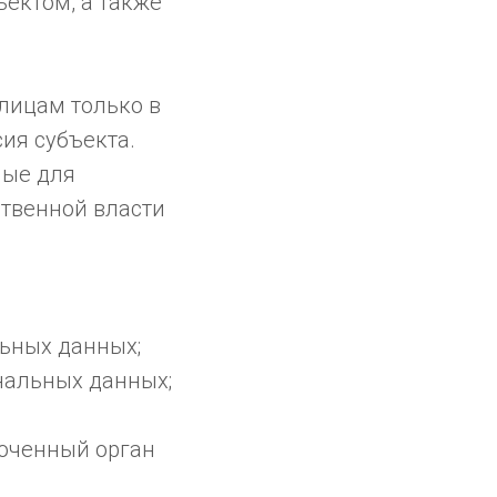
ъектом, а также
лицам только в
ия субъекта.
мые для
ственной власти
ьных данных;
нальных данных;
моченный орган