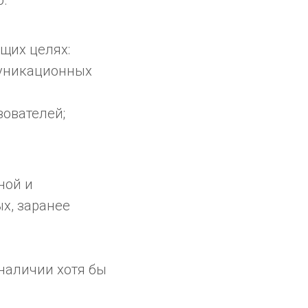
о.
щих целях:
муникационных
зователей;
ной и
х, заранее
наличии хотя бы