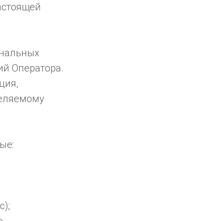
астоящей
ональных
ий Оператора.
ция,
деляемому
ые:
с);