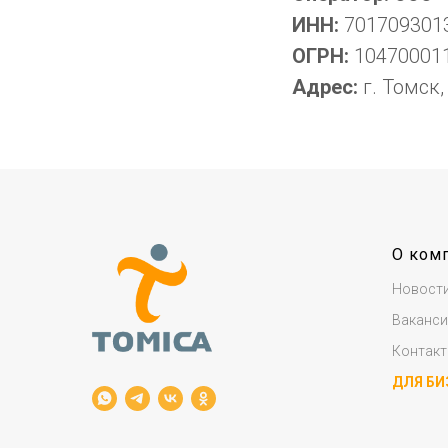
ИНН:
701709301
ОГРН:
10470001
Адрес:
г. Томск,
О ком
Новост
Ваканси
Контак
ДЛЯ БИ