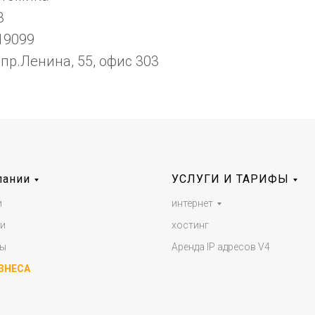
3
19099
 пр.Ленина, 55, офис 303
пании
УСЛУГИ И ТАРИФЫ
и
интернет
и
хостинг
ты
Аренда IP адресов V4
ЗНЕСА