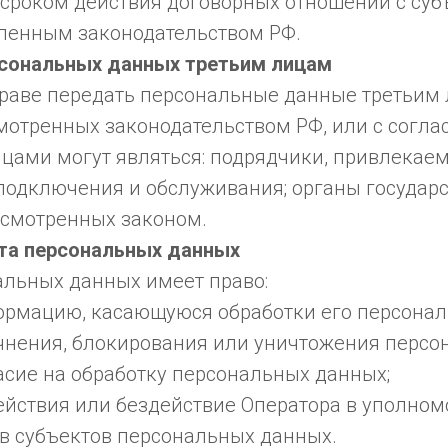
 сроком действия договорных отношений с суб
вленным законодательством РФ.
рсональных данных третьим лицам
вправе передать персональные данные третьим 
мотренных законодательством РФ, или с соглас
ицами могут являться: подрядчики, привлекае
 подключения и обслуживания; органы государ
усмотренных законом.
кта персональных данных
альных данных имеет право:
ормацию, касающуюся обработки его персонал
очнения, блокирования или уничтожения персо
асие на обработку персональных данных;
ействия или бездействие Оператора в уполно
ав субъектов персональных данных.