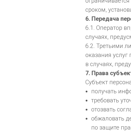
ограничивается
сроком, устано
6. Передача пе
6.1. Оператор 
случаях, предус
6.2. Третьими л
оказания услуг
в случаях, пред
7. Права субъе
Субъект персон
получать инф
требовать ут
отозвать согл
обжаловать д
по защите пр